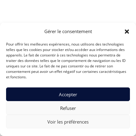
Gérer le consentement
PODCAST : SUR LE
Pour offrir les meilleures expériences, nous utilisons des technologies
CHEMIN DU
telles que les cookies pour stocker et/ou accéder aux informations des
TAROT
appareils. Le fait de consentir à ces technologies nous permettra de
Écouter
traiter des données telles que le comportement de navigation ou les ID
sur :
uniques sur ce site. Le fait de ne pas consentir ou de retirer son
consentement peut avoir un effet négatif sur certaines caractéristiques
Spotify
et fonctions.
Deezer
Accepter
Politique de confidentialité
Conditions Générales de Vente & Mentions légales
© 2026 Philippe Demarys. Tous droits réservés.
Refuser
Plateforme réalisée par
Jason Laroche
Voir les préférences