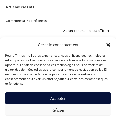
Articles récents
Commentaires récents
Aucun commentaire à afficher.
Gérer le consentement
Pour offrir les meilleures expériences, nous utilisons des technologies
telles que les cookies pour stocker et/ou accéder aux informations des
appareils. Le fait de consentir à ces technologies nous permettra de
PODCAST : SUR LE
traiter des données telles que le comportement de navigation ou les ID
CHEMIN DU
uniques sur ce site. Le fait de ne pas consentir ou de retirer son
TAROT
consentement peut avoir un effet négatif sur certaines caractéristiques
Écouter
et fonctions.
sur :
Spotify
Accepter
Deezer
Refuser
Politique de confidentialité
Conditions Générales de Vente & Mentions légales